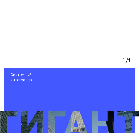
1/1
Системный
интегратор