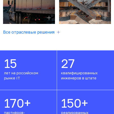
Все отраслевые решения
15
27
лет на российском
квалифицированных
рынке IT
инженеров в штате
170
+
150
+
партнёров-
реализованных