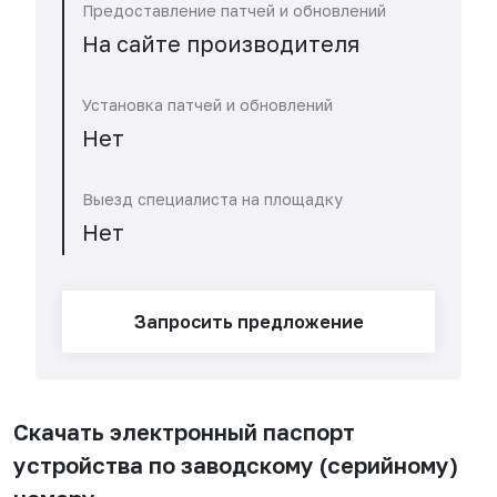
Предоставление патчей и обновлений
На сайте производителя
Установка патчей и обновлений
Нет
Выезд специалиста на площадку
Нет
Предоставление запасных частей для
замены неисправных компонентов
Запросить предложение
Да, в течение 45 рабочих дней
Замена аппаратного обеспечения на месте
Скачать электронный паспорт
Нет
устройства по заводскому (серийному)