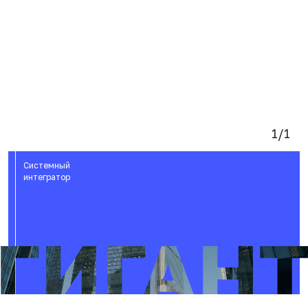
1/1
Системный
интегратор