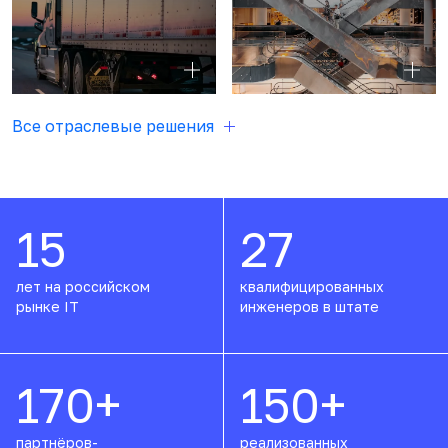
Все отраслевые решения
15
27
лет на российском
квалифицированных
рынке IT
инженеров в штате
170
+
150
+
партнёров-
реализованных