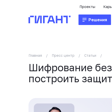
Проекты
Карь
Решения
Главная
/
Пресс центр
/
Статьи
/
Шифрование без 
построить защит