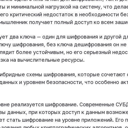
ы и минимальной нагрузкой на систему, что дела
его критический недостаток в необходимости бе
мышленник получает полный доступ ко всем заш
ет два ключа — один для шифрования и другой д
лючу шифрования, без ключа дешифрования он не 
лядит более устойчивым, но его серьезный недос
узка на вычислительные ресурсы.
гибридные схемы шифрования, которые сочетают о
анных и уровнем безопасности, что особенно ак
ровне реализуется шифрование. Современные СУ
зы данных, при которых доступ к данным возмож
ет стать шифрование на уровне приложений. Его
ьзования любых криптографических алгоритмов, 